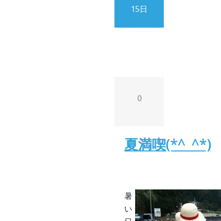
15日
0
夏満喫(*^_^*)
暑
い