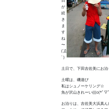
日
が
続
き
ま
す
ね
〜
(´Д
` )
土日で、下田吉佐美にお泊
土曜は、磯遊び
私はシュノーケリング☆
魚が沢山きれーい(((o(*ﾟ▽ﾟ*
お泊りは、吉佐美大浜真ん