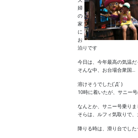
婦
の
家
に
お
泊りです
今日は、今年最高の気温だ
そんな中、お台場合衆国…
溶けそうでした(´Д` )
10時に着いたが、サニー号
なんとか、サニー号乗りま
そらは、ルフィ気取りで、カ
降りる時は、滑り台でした