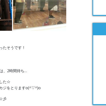
ったそうです！
は、2時間待ち…
した☆
ジをとりますo(^▽^)o
☆彡