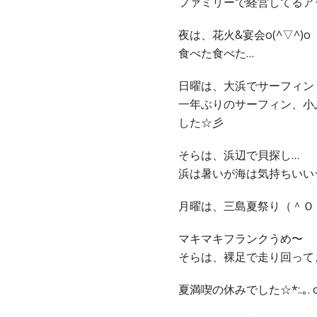
ファミリーで経営してるア
夜は、花火&宴会o(^▽^)o
食べた食べた…
日曜は、大浜でサーフィン
一年ぶりのサーフィン、小
した☆彡
そらは、浜辺で貝探し…
浜は暑いが海は気持ちいい
月曜は、三島夏祭り（＾Ｏ
マキマキフランクうめ〜
そらは、裸足で走り回って
夏満喫の休みでした☆*:.｡. o(≧