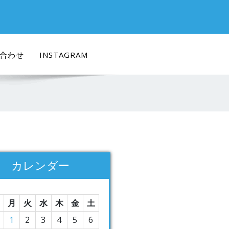
合わせ
INSTAGRAM
カレンダー
月
火
水
木
金
土
1
2
3
4
5
6