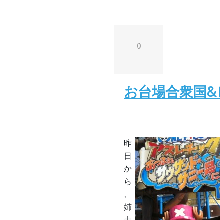
0
お台場合衆国&
昨
日
か
ら
、
姉
夫