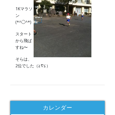
1Kマラソ
ン
(*^◯^*)
スタート
から飛ば
すね〜
そらは、
2位でした（≧∇≦）
カレンダー