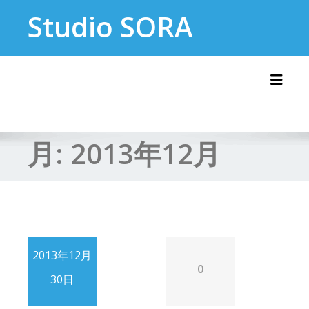
Skip
Studio SORA
to
content
Toggl
月:
2013年12月
2013年12月
0
30日