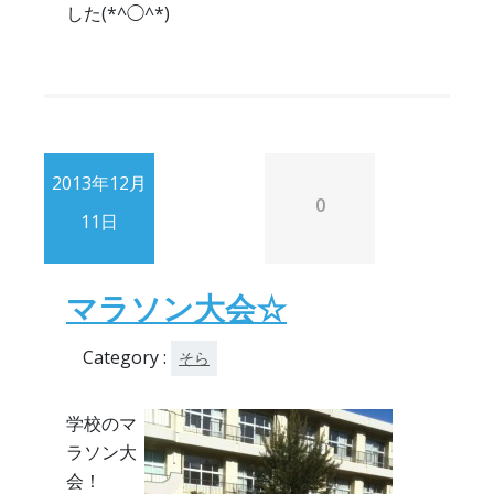
した(*^◯^*)
2013年12月
0
11日
マラソン大会☆
Category :
そら
学校のマ
ラソン大
会！