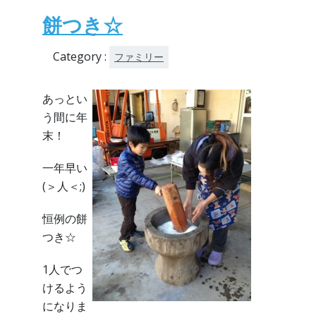
餅つき☆
Category :
ファミリー
あっとい
う間に年
末！
一年早い
(＞人＜;)
恒例の餅
つき☆
1人でつ
けるよう
になりま