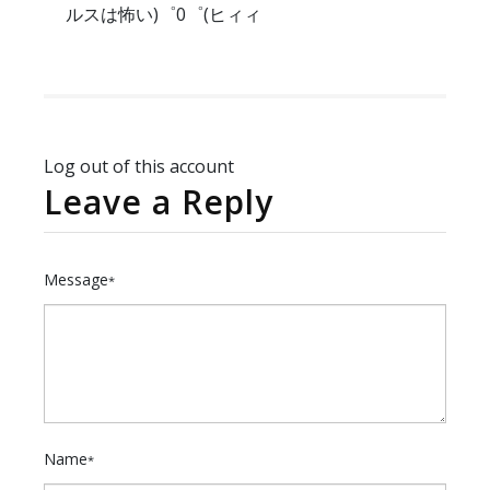
ルスは怖い)゜0゜(ヒィィ
Log out of this account
Leave a Reply
Message
*
Name
*