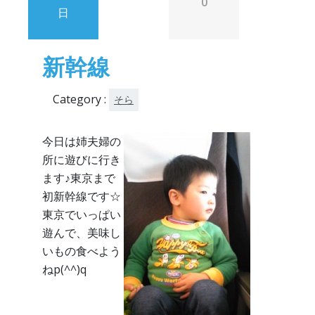
0
日
新幹線
Category :
そら
今日は姉夫婦の
所に遊びに行き
ます♪東京まで
初新幹線です☆
東京でいっぱい
遊んで、美味し
いもの食べよう
ねp(^^)q