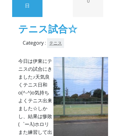
0
日
テニス試合☆
Category :
テニス
今日は伊東にテ
ニスの試合にき
ました♪天気良
くテニス日和
o(^-^)o気持ち
よくテニス出来
ました☆しか
し、結果は惨敗
(゜ーÅ)ホロリ
また練習して出