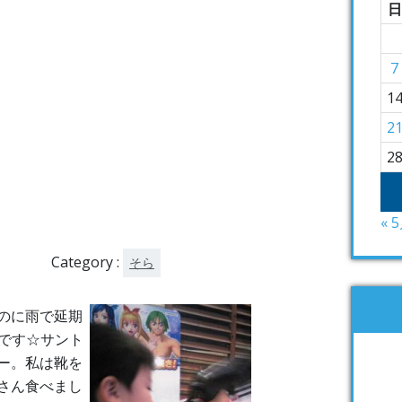
日
7
1
2
2
« 
Category :
そら
のに雨で延期
物です☆サント
ー。私は靴を
さん食べまし