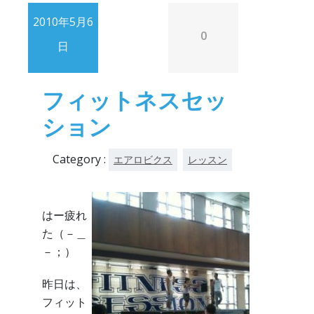
2010年5月6
0
日
フィットネスセッ
ション
Category :
エアロビクス
レッスン
はー疲れ
た（－＿
－；）
昨日は、
フィット