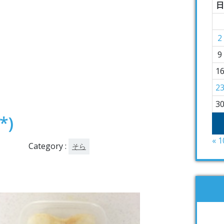
日
2
9
1
2
3
*)
« 
Category :
そら