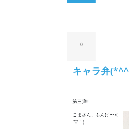
0
キャラ弁(*^^
第三弾‼︎
こまさん、もんげ〜♪(
´▽｀)