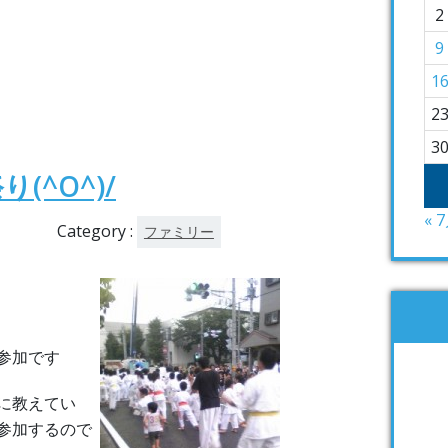
2
9
1
2
3
(^O^)/
« 
Category :
ファミリー
参加です
に教えてい
参加するので