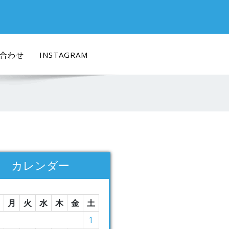
合わせ
INSTAGRAM
カレンダー
月
火
水
木
金
土
1