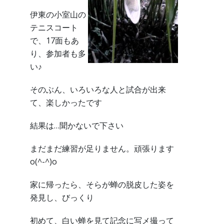
伊東の小室山の
テニスコート
で、17面もあ
り、参加者も多
い♪
そのぶん、いろいろな人と試合が出来
て、楽しかったです
結果は…聞かないで下さい
まだまだ練習が足りません。頑張ります
o(^-^)o
家に帰ったら、そらが蝉の脱皮した姿を
発見し、びっくり
初めて、白い蝉を見て記念に写メ撮って