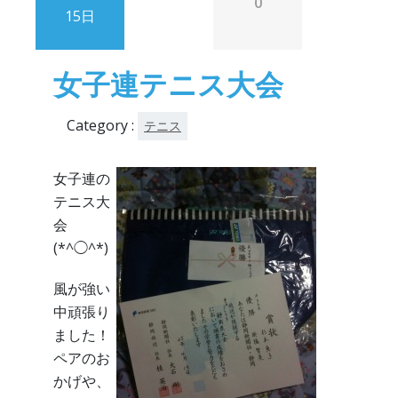
0
15日
女子連テニス大会
Category :
テニス
女子連の
テニス大
会
(*^◯^*)
風が強い
中頑張り
ました！
ペアのお
かげや、