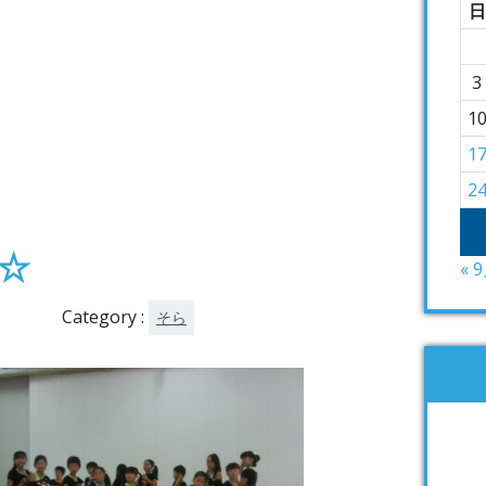
日
3
1
1
2
☆
« 
Category :
そら